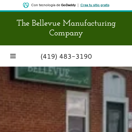
Con tecnología de
GoDaddy
|
Crea tu sitio gratis
The Bellevue Manufacturing
Company
(419) 483-3190